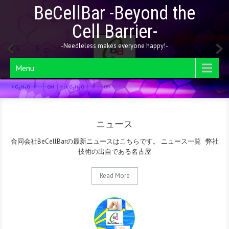
BeCellBar -Beyond the
Cell Barrier-
-Needleless makes everyone happy!-
Menu
ニュース
合同会社BeCellBarの最新ニュースはこちらです。 ニュース一覧 弊社
技術の出自である名古屋
Read More