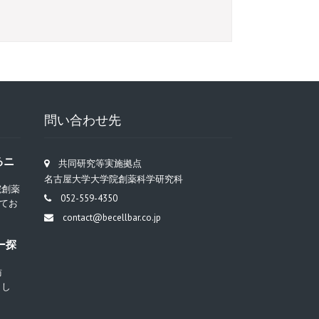
問い合わせ先
るニ
共同研究等実施拠点
名古屋大学大学院創薬科学研究科
院創薬
052-559-4350
てお
contact@becellbar.co.jp
ー探
訪
まし