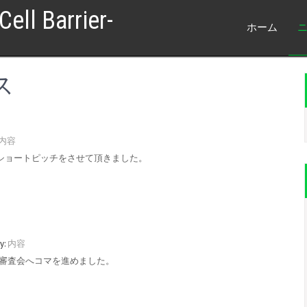
ell Barrier-
ホーム
ス
内容
して、 ショートピッチをさせて頂きました。
y:
内容
 最終審査会へコマを進めました。