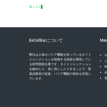
投
前へ
1
2
3
稿
ナ
ビ
ゲ
BeCellBarについて
Mai
ー
シ
弊社は人体のバリア機能を担っているタイト
ジャンクションを制御する技術を開発してい
ョ
る研究開発企業です。タイトジャンクション
を緩めたり、逆に強くしたりすることで、医
ン
薬品吸収の促進、バリア機能の強化を目指し
ています。